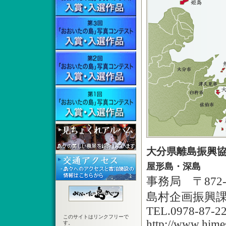
大分県離島振興
屋形島・深島
事務局 〒872-
島村企画振興
TEL.0978-87-2
このサイトはリンクフリーで
http://www.hime
す。